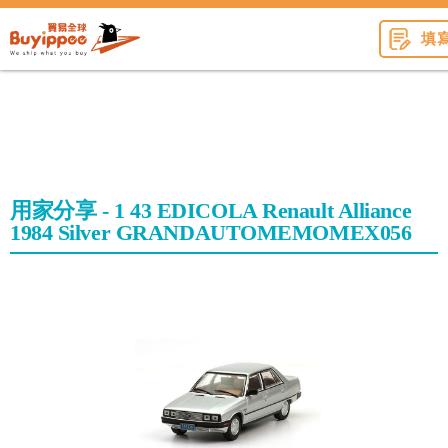
buyippee
填
用家分享 - 1 43 EDICOLA Renault Alliance
1984 Silver GRANDAUTOMEMOMEX056