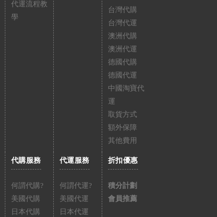
代運流程教
台灣代購
學
台灣代運
澳洲代購
澳洲代運
德國代購
德國代運
中國淘寶代
運
取貨方式
額外保障
其他費用
代購服務
代運服務
折扣優惠
何謂代購?
何謂代運?
積分計劃
美國代購
美國代運
會員推薦
日本代購
日本代運