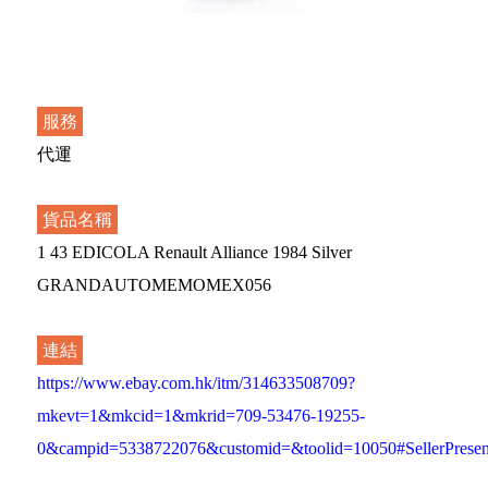
服務
代運
貨品名稱
1 43 EDICOLA Renault Alliance 1984 Silver
GRANDAUTOMEMOMEX056
連結
https://www.ebay.com.hk/itm/314633508709?
mkevt=1&mkcid=1&mkrid=709-53476-19255-
0&campid=5338722076&customid=&toolid=10050#SellerPrese