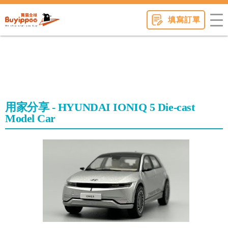
buyippee
填寫訂單
用家分享 - HYUNDAI IONIQ 5 Die-cast
Model Car