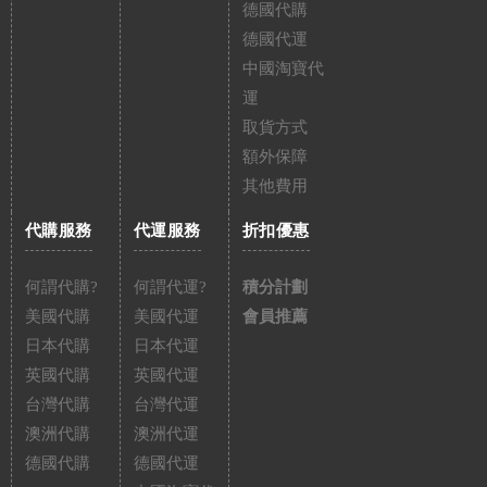
德國代購
德國代運
中國淘寶代
運
取貨方式
額外保障
其他費用
代購服務
代運服務
折扣優惠
何謂代購?
何謂代運?
積分計劃
美國代購
美國代運
會員推薦
日本代購
日本代運
英國代購
英國代運
台灣代購
台灣代運
澳洲代購
澳洲代運
德國代購
德國代運