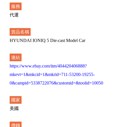
服務
代運
貨品名稱
HYUNDAI IONIQ 5 Die-cast Model Car
連結
https://www.ebay.com/itm/404420406888?
mkevt=1&mkcid=1&mkrid=711-53200-19255-
0&campid=5338722076&customid=&toolid=10050
國家
美國
價錢