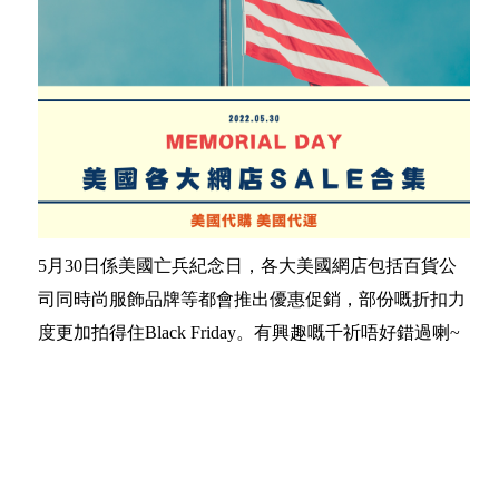
5月30日係美國亡兵紀念日，各大美國網店包括百貨公
司同時尚服飾品牌等都會推出優惠促銷，部份嘅折扣力
度更加拍得住Black Friday。有興趣嘅千祈唔好錯過喇~