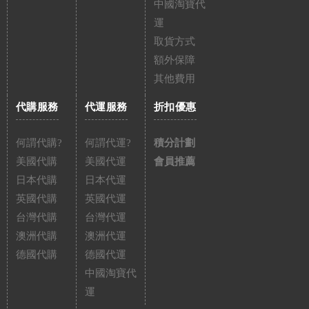
中國淘寶代
運
取貨方式
額外保障
其他費用
代購服務
代運服務
折扣優惠
何謂代購?
何謂代運?
積分計劃
美國代購
美國代運
會員推薦
日本代購
日本代運
英國代購
英國代運
台灣代購
台灣代運
澳洲代購
澳洲代運
德國代購
德國代運
中國淘寶代
運