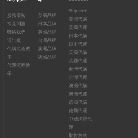
Shippee+
服務優勢
美國品牌
美國代購
常見問題
日本品牌
美國代運
聯絡我們
英國品牌
日本代購
通告版
台灣品牌
日本代運
代購流程教
澳洲品牌
英國代購
學
德國品牌
英國代運
代運流程教
台灣代購
學
台灣代運
澳洲代購
澳洲代運
德國代購
德國代運
中國淘寶代
運
取貨方式