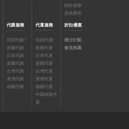
額外保障
其他費用
代購服務
代運服務
折扣優惠
何謂代購?
何謂代運?
積分計劃
美國代購
美國代運
會員推薦
日本代購
日本代運
英國代購
英國代運
台灣代購
台灣代運
澳洲代購
澳洲代運
德國代購
德國代運
中國淘寶代
運