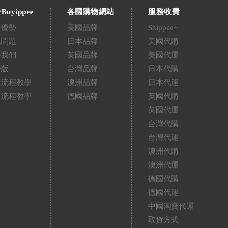
Buyippee
各國購物網站
服務收費
務優勢
美國品牌
Shippee+
見問題
日本品牌
美國代購
絡我們
英國品牌
美國代運
告版
台灣品牌
日本代購
購流程教學
澳洲品牌
日本代運
運流程教學
德國品牌
英國代購
英國代運
台灣代購
台灣代運
澳洲代購
澳洲代運
德國代購
德國代運
中國淘寶代運
取貨方式