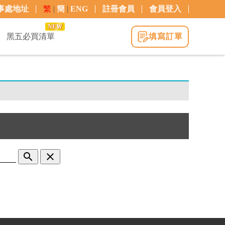
事處地址
繁
|
簡
|
ENG
註冊會員
會員登入
NEW
黑五必買清單
填寫訂單
search
clear