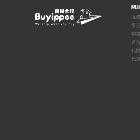
關於
服
常
聯
通
代
代