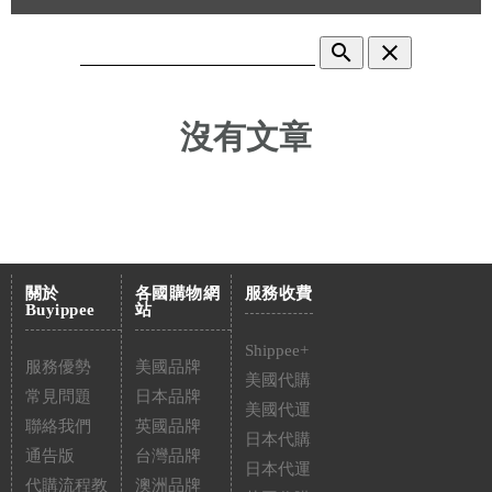
search
clear
沒有文章
關於
各國購物網
服務收費
Buyippee
站
Shippee+
服務優勢
美國品牌
美國代購
常見問題
日本品牌
美國代運
聯絡我們
英國品牌
日本代購
通告版
台灣品牌
日本代運
代購流程教
澳洲品牌