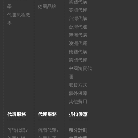
英國代購
學
德國品牌
英國代運
代運流程教
台灣代購
學
台灣代運
澳洲代購
澳洲代運
德國代購
德國代運
中國淘寶代
運
取貨方式
額外保障
其他費用
代購服務
代運服務
折扣優惠
何謂代購?
何謂代運?
積分計劃