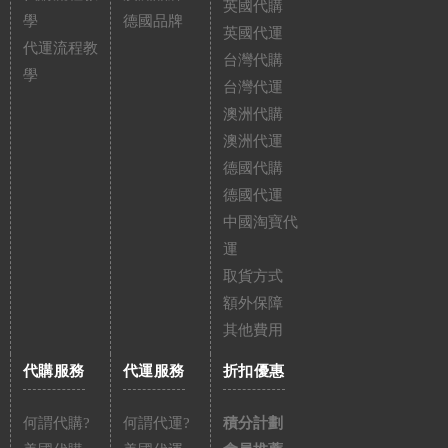
英國代購
學
德國品牌
英國代運
代運流程教
台灣代購
學
台灣代運
澳洲代購
澳洲代運
德國代購
德國代運
中國淘寶代
運
取貨方式
額外保障
其他費用
代購服務
代運服務
折扣優惠
何謂代購?
何謂代運?
積分計劃