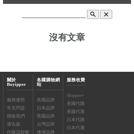
search
clear
沒有文章
關於
各國購物網
服務收費
Buyippee
站
Shippee+
服務優勢
美國品牌
美國代購
常見問題
日本品牌
美國代運
聯絡我們
英國品牌
日本代購
通告版
台灣品牌
日本代運
代購流程教
澳洲品牌