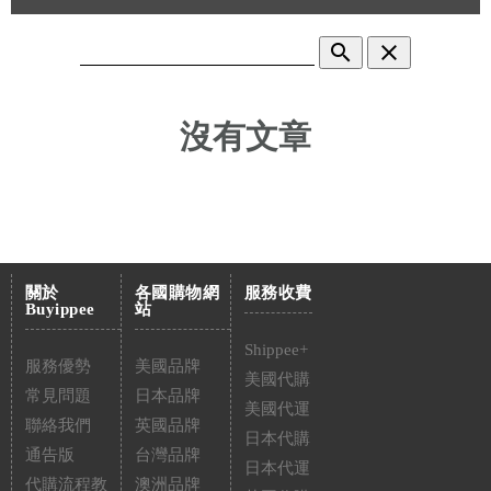
search
clear
沒有文章
關於
各國購物網
服務收費
Buyippee
站
Shippee+
服務優勢
美國品牌
美國代購
常見問題
日本品牌
美國代運
聯絡我們
英國品牌
日本代購
通告版
台灣品牌
日本代運
代購流程教
澳洲品牌