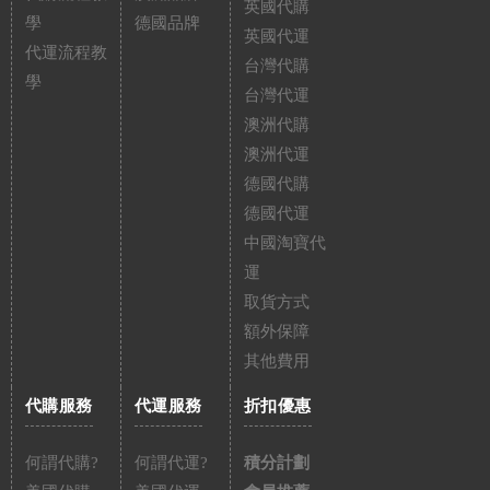
英國代購
學
德國品牌
英國代運
代運流程教
台灣代購
學
台灣代運
澳洲代購
澳洲代運
德國代購
德國代運
中國淘寶代
運
取貨方式
額外保障
其他費用
代購服務
代運服務
折扣優惠
何謂代購?
何謂代運?
積分計劃