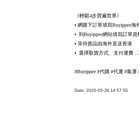
《輕鬆4步買遍世界》
▪️ 網購下訂單填寫Buyippee
▪️ 到Buyippee網站填寫訂單
▪️ 等待貨品由海外直送香港
▪️ 選擇取貨方式、支付運費
#Buyippee #代購 #代運 #
Date: 2020-03-26 14:57:55