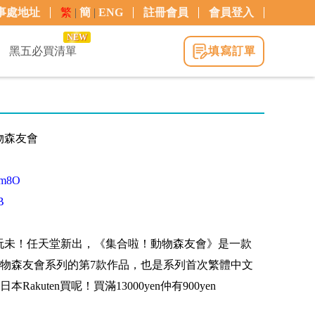
事處地址
繁
|
簡
|
ENG
註冊會員
會員登入
NEW
黑五必買清單
填寫訂單
動物森友會
Bhm8O
rB
e玩未！任天堂新出，《集合啦！動物森友會》是一款
物森友會系列的第7款作品，也是系列首次繁體中文
kuten買呢！買滿13000yen仲有900yen