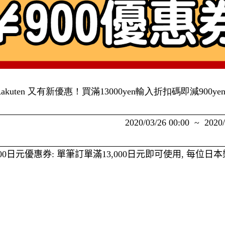
Rakuten 又有新優惠！買滿13000yen輸入折扣碼即減900ye
2020/03/26 00:00 ~ 2020
00
日元優惠券
:
單筆訂單滿
13,000
日元即可使用
,
每位日本
得
,
用完即止。
優惠券適用於日本樂天市場（
R
場
(
https://www.rakuten.co.jp/
)
上的
店鋪，並
https://coupon.rakuten.co.jp/zh-tw/getCoupon?g
只需登入後按下連結即可自動加到帳戶。當訂單滿