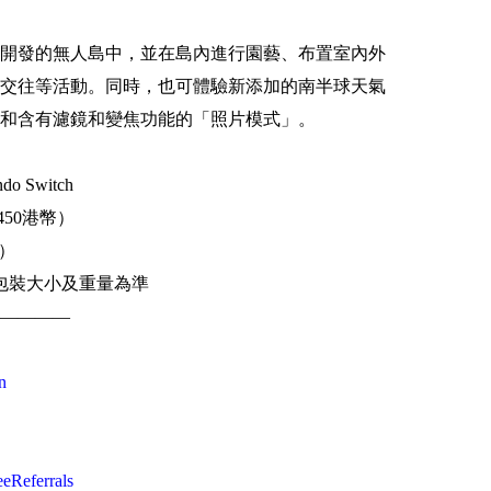
開發的無人島中，並在島內進行園藝、布置室內外
交往等活動。同時，也可體驗新添加的南半球天氣
和含有濾鏡和變焦功能的「照片模式」。
 Switch
450港幣）
幣）
包裝大小及重量為準
————
n
eeReferrals