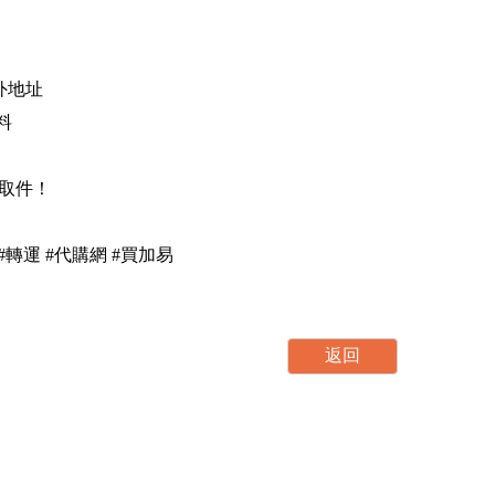
海外地址
資料
，取件！
集運 #轉運 #代購網 #買加易