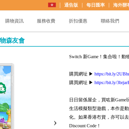
通告版
每日匯率
海外辦
購物資訊
服務收費
折扣優惠
聯絡我們
！動物森友會
Switch 新Game！集合啦！
購買網址 ▶
https://bit.ly/2U
購買網址 ▶
https://bit.ly/3brja
日日留係屋企，買咗新Gam
生活模擬類型遊戲，本作是動
化。如果香港冇貨，亦可以去日本Ra
Discount Code！