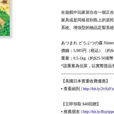
在遊戲中玩家居住在一個正在
家具或是同移居到島上的居民
系統、增強型的物品定製系統
あつまれ どうぶつの森 Nintendo
價錢：5,985円（税込）（約$
重量：0.5-1kg（約$25-50港
*該重量為估算，以實際貨品
—————————————
【美國日本實重收費優惠】
▪️ 查看細則 |
http://bit.ly/2vSzFx
【立即領取 $40回贈】
▪️ 推薦朋友 |
http://bit.ly/Buyipp