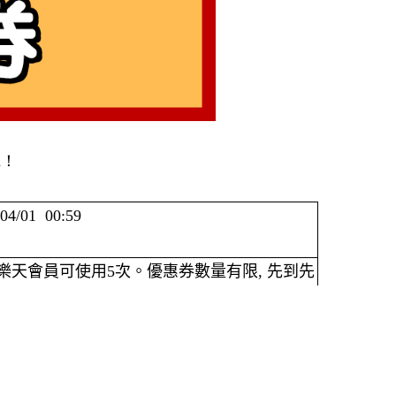
n！
/04/01 00:59
樂天會員可使用
5
次。優惠券數量有限
,
先到先
akuten Global Market
） 及樂天市
可以與下旬轉運優惠一併享用！
etkey=NEIwQS1LTVIxLVAzSkEtUlVTTA--
要求時，結賬時即可選取優惠券使用。