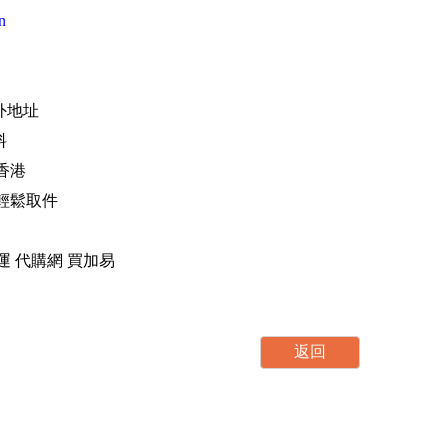
n
海外地址
料
香港
，輕鬆取件
運 轉運 代購網 買加易