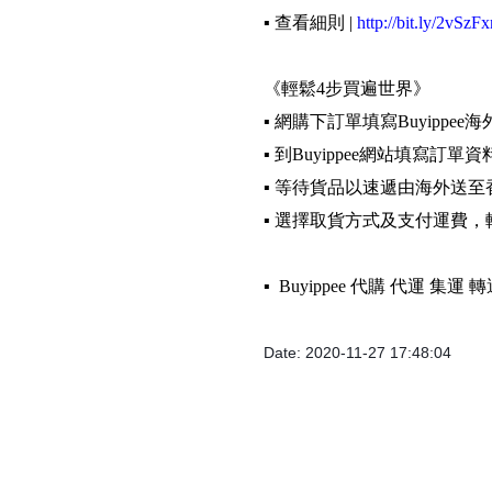
▪️ 查看細則 |
http://bit.ly/2vSzFx
《輕鬆4步買遍世界》
▪️ 網購下訂單填寫Buyippee
▪️ 到Buyippee網站填寫訂單資
▪️ 等待貨品以速遞由海外送至
▪️ 選擇取貨方式及支付運費
▪️ Buyippee 代購 代運 集
Date: 2020-11-27 17:48:04