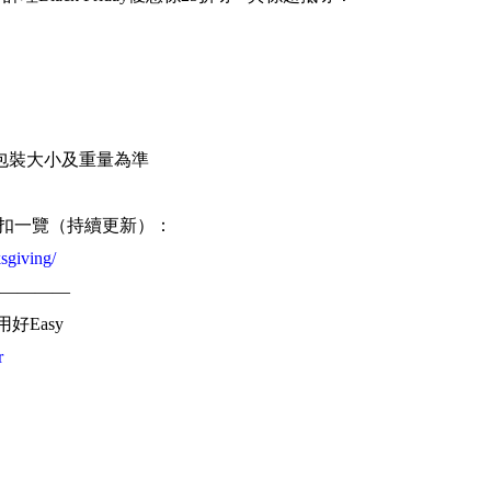
）
包裝大小及重量為準
iving折扣一覽（持續更新）：
sgiving/
————
用好Easy
r
費慳更多
n