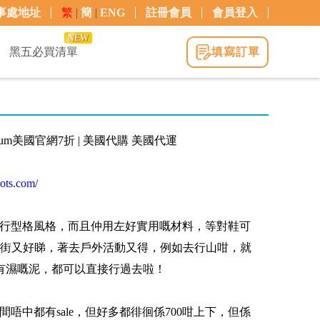
事處地址
繁
|
簡
|
ENG
註冊會員
會員登入
NEW
黑五必買清單
填寫訂單
Palladium美國官網7折 | 美國代購 美國代運
oots.com/
以黎都係行型格風格，而且仲用左好實用嘅材料，等對鞋可
街又好睇，著去戶外活動又得，例如去行山咁，就
有濕嘅泥，都可以直接行過去啦！
雖然間唔中都有sale，但好多都徘徊係700咁上下，但係