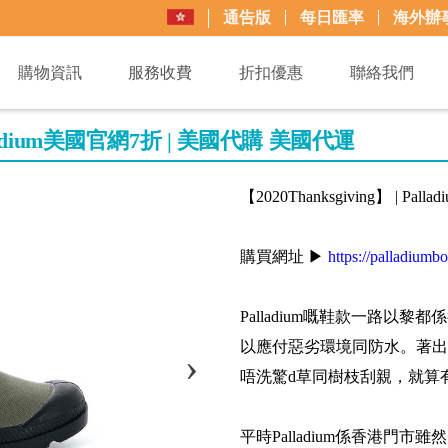
通告版
每日匯率
海外辦
購物資訊
服務收費
折扣優惠
聯絡我們
Palladium美國官網7折 | 美國代購 美國代運
【2020Thanksgiving】 | 
購買網址 ▶
https://palladiumb
Palladium嘅鞋款一路
以應付惡劣環境同防水。著出
唔洗驚d草同樹枝刮親，就算
平時Palladium係香港門市