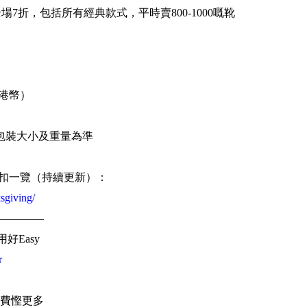
就有全場7折，包括所有經典款式，平時賣800-1000嘅靴
0港幣）
包裝大小及重量為準
iving折扣一覽（持續更新）：
sgiving/
————
用好Easy
r
費慳更多