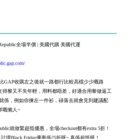
ana Republic全場半價 | 美國代購 美國代運
blic.gap.com/
從係80年代比GAP收購左之後就一路都行比較高檔少少嘅路
文得黎又不失年輕，用料都唔差，好適合用黎做返工
嘅就係，例如你揀左一件衫，碌落去就會見到建議配
咩嘅懶人~
 Republic就做緊超抵優惠，全場checkout都有extra 5折！
埋Black Friday優惠係25折呀~ 真係超抵呀！