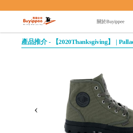
buyippee
關於Buyippee
產品推介 - 【2020Thanksgiving】 | 