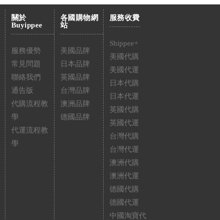
關於
各國購物網
服務收費
Buyippee
站
Shippee+
服務優勢
美國品牌
美國代購
常見問題
日本品牌
美國代運
聯絡我們
英國品牌
日本代購
通告版
台灣品牌
日本代運
代購流程教
澳洲品牌
英國代購
學
德國品牌
英國代運
代運流程教
台灣代購
學
台灣代運
澳洲代購
澳洲代運
德國代購
德國代運
中國淘寶代