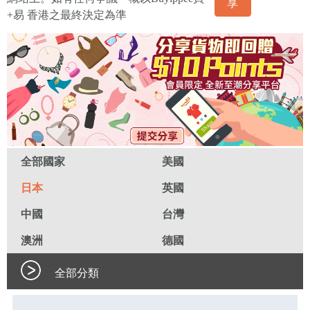
享
+易 香港之最終決定為準
全部國家
美國
日本
英國
中國
台灣
澳洲
德國
全部分類