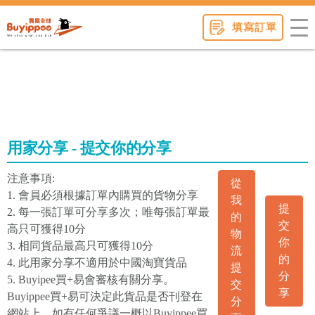
buyippee
填寫訂單
用家分享 - 提交你的分享
注意事項:
從
1. 會員必須根據訂單內購買的貨物分享
我
提
2. 每一張訂單可分享多次；唯每張訂單最
的
交
高只可獲得10分
物
你
3. 相同貨品最高只可獲得10分
流
的
4. 此用家分享不適用於中國淘寶貨品
提
分
5. Buyipee買+易會審核有關分享。
交
享
Buyippee買+易可決定此貨品是否刊登在
分
網站上。如有任何爭議一概以Buyippee買