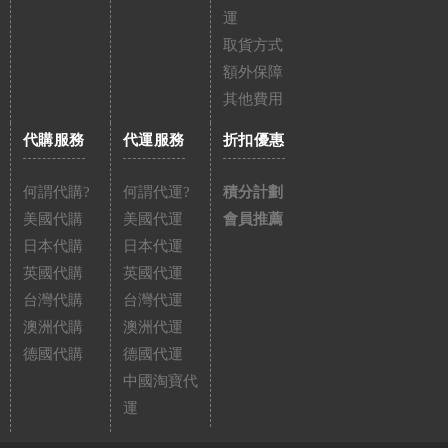
運
取貨方式
額外保障
其他費用
代購服務
代運服務
折扣優惠
何謂代購?
何謂代運?
積分計劃
美國代購
美國代運
會員推薦
日本代購
日本代運
英國代購
英國代運
台灣代購
台灣代運
澳洲代購
澳洲代運
德國代購
德國代運
中國淘寶代
運