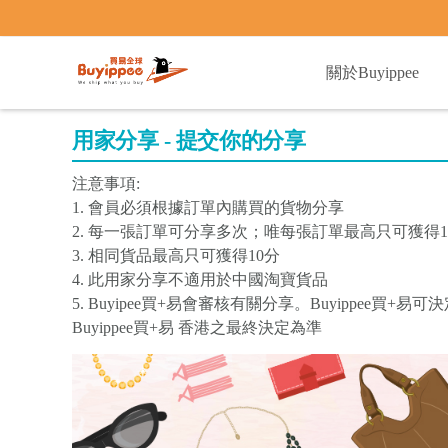
buyippee
關於Buyippee
用家分享 - 提交你的分享
注意事項:
1. 會員必須根據訂單內購買的貨物分享
2. 每一張訂單可分享多次；唯每張訂單最高只可獲得1
3. 相同貨品最高只可獲得10分
4. 此用家分享不適用於中國淘寶貨品
5. Buyipee買+易會審核有關分享。Buyippee
Buyippee買+易 香港之最終決定為準