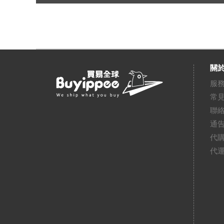
關於
服
常
聯
通
代
代