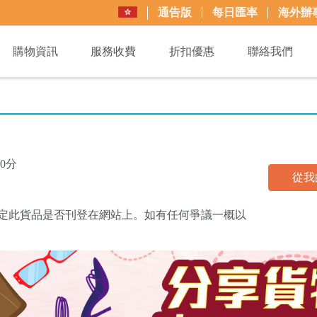
通告版
每日匯率
海外辦
購物資訊
服務收費
折扣優惠
聯絡我們
0分
從我
買+易可決定此貨品是否刊登在網站上。如有任何爭議一概以