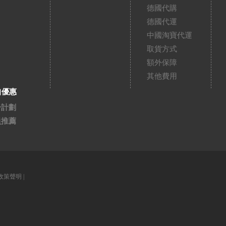
德國代購
德國代運
中國淘寶代運
取貨方式
額外保障
其他費用
扣優惠
分計劃
員推薦
政策聲明
|