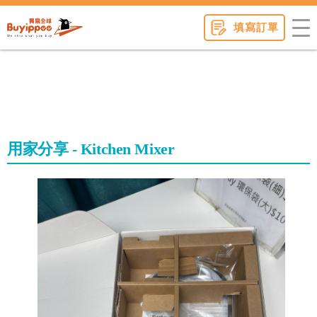
buyippee
填寫訂單
用家分享 - Kitchen Mixer