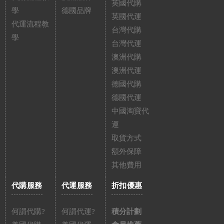
英國代購
學
德國品牌
英國代運
代運流程教
台灣代購
學
台灣代運
澳洲代購
澳洲代運
德國代購
德國代運
中國淘寶代
運
取貨方式
額外保障
其他費用
代購服務
代運服務
折扣優惠
何謂代購?
何謂代運?
積分計劃