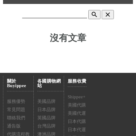
search
clear
沒有文章
關於
各國購物網
服務收費
Buyippee
站
Shippee+
服務優勢
美國品牌
美國代購
常見問題
日本品牌
美國代運
聯絡我們
英國品牌
日本代購
通告版
台灣品牌
日本代運
代購流程教
澳洲品牌