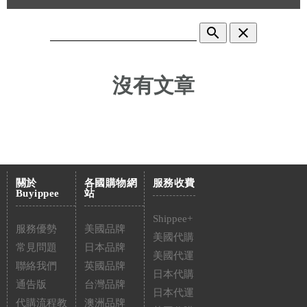
search
clear
沒有文章
關於
各國購物網
服務收費
Buyippee
站
Shippee+
服務優勢
美國品牌
美國代購
常見問題
日本品牌
美國代運
聯絡我們
英國品牌
日本代購
通告版
台灣品牌
日本代運
代購流程教
澳洲品牌