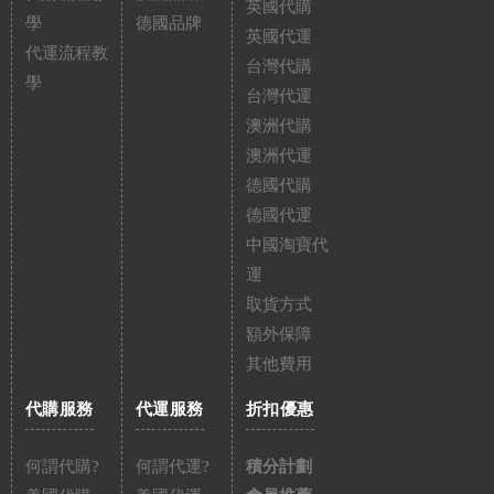
英國代購
學
德國品牌
英國代運
代運流程教
台灣代購
學
台灣代運
澳洲代購
澳洲代運
德國代購
德國代運
中國淘寶代
運
取貨方式
額外保障
其他費用
代購服務
代運服務
折扣優惠
何謂代購?
何謂代運?
積分計劃