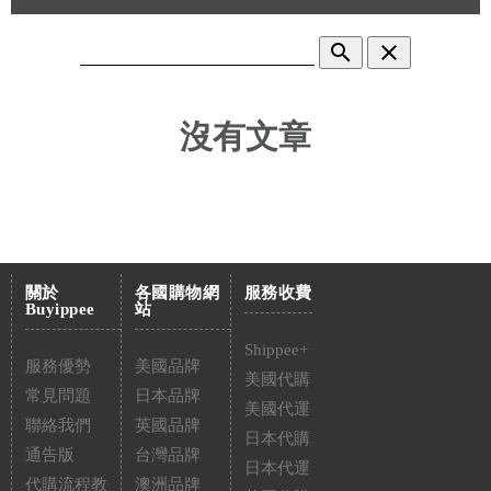
search
clear
沒有文章
關於
各國購物網
服務收費
Buyippee
站
Shippee+
服務優勢
美國品牌
美國代購
常見問題
日本品牌
美國代運
聯絡我們
英國品牌
日本代購
通告版
台灣品牌
日本代運
代購流程教
澳洲品牌