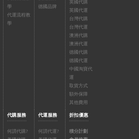
英國代購
學
德國品牌
英國代運
代運流程教
台灣代購
學
台灣代運
澳洲代購
澳洲代運
德國代購
德國代運
中國淘寶代
運
取貨方式
額外保障
其他費用
代購服務
代運服務
折扣優惠
何謂代購?
何謂代運?
積分計劃