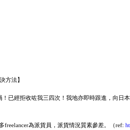
解決方法】
喎！已經拒收咗我三四次！我地亦即時跟進，向日本
reelancer為派貨員，派貨情況質素參差。（ref:
ht