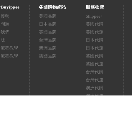
Buyippee
各國購物網站
服務收費
務優勢
美國品牌
Shippee+
見問題
日本品牌
美國代購
絡我們
英國品牌
美國代運
告版
台灣品牌
日本代購
購流程教學
澳洲品牌
日本代運
運流程教學
德國品牌
英國代購
英國代運
台灣代購
台灣代運
澳洲代購
澳洲代運
德國代購
德國代運
中國淘寶代運
取貨方式