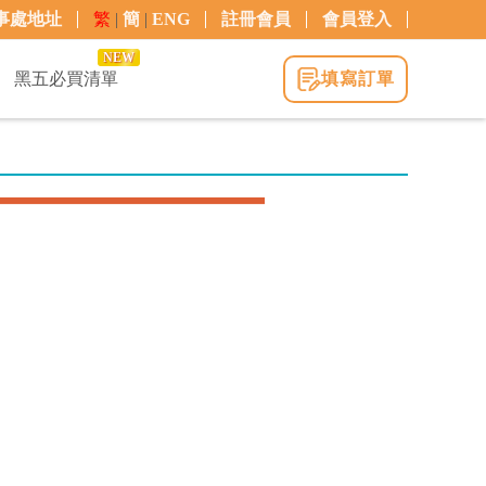
事處地址
繁
|
簡
|
ENG
註冊會員
會員登入
NEW
黑五必買清單
填寫訂單