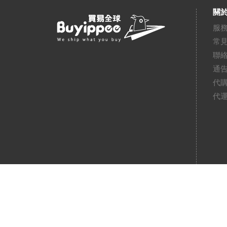
關於
服
常
聯
通
代
代