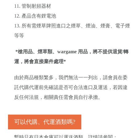
11. 管制射頻器材
12. 產品含有鋰電池
13. 所有需煙草牌照進口之煙草、煙油、煙膏、電子煙
等等
*槍用品、煙草類、wargame 用品，將不提供退貨/轉
運，將會直接棄件處理*
由於商品種類繁多，我們無法一一列出，請會員在委
託代購代運前先確認是否可合法進口及運送，若因違
反任何法規，相關責任需會員自行承擔。
可以代購、代運酒類嗎?
暫時只有日本倉庫可以運送酒類，詳情請參閲：