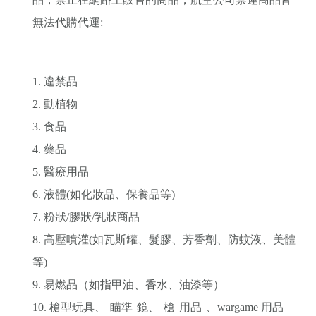
無法代購代運:
1. 違禁品
2. 動植物
3. 食品
4. 藥品
5. 醫療用品
6. 液體(如化妝品、保養品等)
7. 粉狀/膠狀/乳狀商品
8. 高壓噴灌(如瓦斯罐、髮膠、芳香劑、防蚊液、美體
等)
9. 易燃品（如指甲油、香水、油漆等）
10. 槍型玩具、
瞄準
鏡、
槍
用品
、wargame 用品