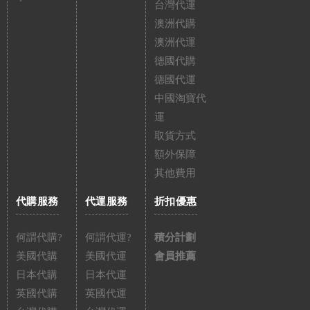
台灣代運
澳洲代購
澳洲代運
德國代購
德國代運
中國淘寶代
運
取貨方式
額外保障
其他費用
代購服務
代運服務
折扣優惠
何謂代購?
何謂代運?
積分計劃
美國代購
美國代運
會員推薦
日本代購
日本代運
英國代購
英國代運