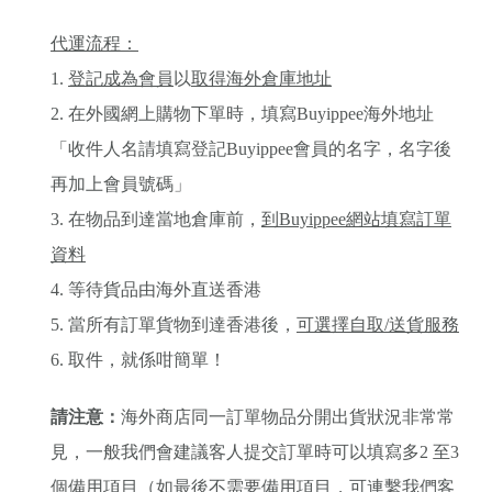
代運流程：
1.
登記成為會員
以
取得海外倉庫地址
2. 在外國網上購物下單時，填寫Buyippee海外地址
「收件人名請填寫登記Buyippee會員的名字，名字後
再加上會員號碼」
3. 在物品到達當地倉庫前，
到Buyippee網站填寫訂單
資料
4. 等待貨品由海外直送香港
5. 當所有訂單貨物到達香港後，
可選擇自取/送貨服務
6. 取件，就係咁簡單！
請注意：
海外商店同一訂單物品分開出貨狀況非常常
見，一般我們會建議客人提交訂單時可以填寫多2 至3
個備用項目（如最後不需要備用項目，可連繫我們客