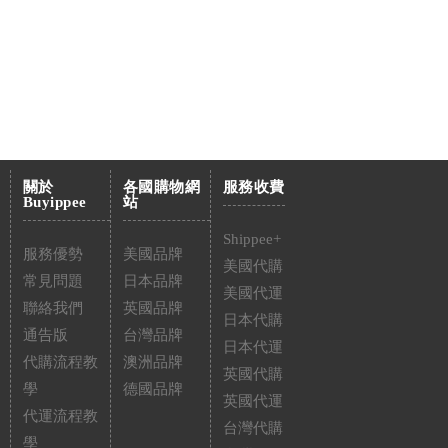
關於
各國購物網
服務收費
Buyippee
站
Shippee+
服務優勢
美國品牌
美國代購
常見問題
日本品牌
美國代運
聯絡我們
英國品牌
日本代購
通告版
台灣品牌
日本代運
代購流程教
澳洲品牌
英國代購
學
德國品牌
英國代運
代運流程教
台灣代購
學