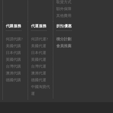
取貨方式
額外保障
其他費用
代購服務
代運服務
折扣優惠
何謂代購?
何謂代運?
積分計劃
美國代購
美國代運
會員推薦
日本代購
日本代運
英國代購
英國代運
台灣代購
台灣代運
澳洲代購
澳洲代運
德國代購
德國代運
中國淘寶代
運