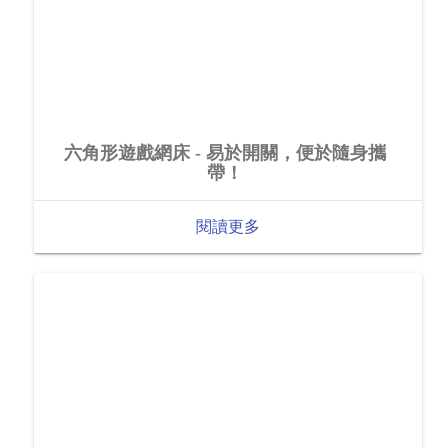
六角形遊戲網床 - 易於開關，便於隨身攜
帶！
閱讀更多