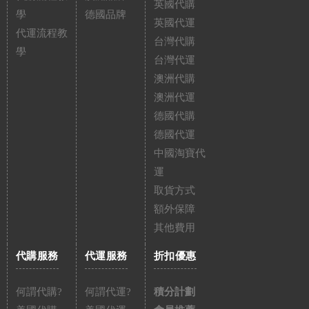
英國代購
學
德國品牌
英國代運
代運流程教
台灣代購
學
台灣代運
澳洲代購
澳洲代運
德國代購
德國代運
中國淘寶代
運
取貨方式
額外保障
其他費用
代購服務
代運服務
折扣優惠
何謂代購?
何謂代運?
積分計劃