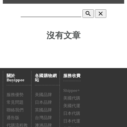
search
clear
沒有文章
關於
各國購物網
服務收費
Buyippee
站
Shippee+
服務優勢
美國品牌
美國代購
常見問題
日本品牌
美國代運
聯絡我們
英國品牌
日本代購
通告版
台灣品牌
日本代運
代購流程教
澳洲品牌