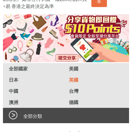
享
+易 香港之最終決定為準
全部國家
美國
日本
英國
中國
台灣
澳洲
德國
全部分類