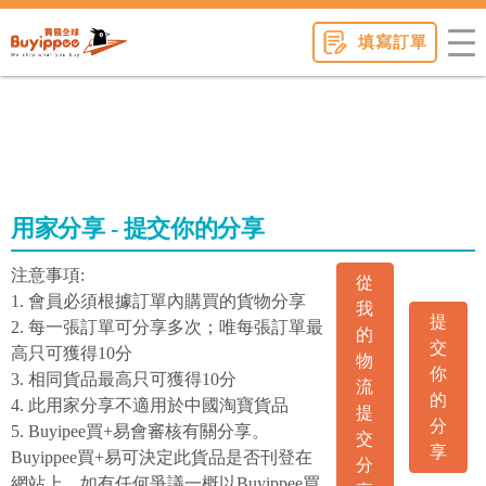
buyippee
填寫訂單
用家分享 - 提交你的分享
注意事項:
從
1. 會員必須根據訂單內購買的貨物分享
我
提
2. 每一張訂單可分享多次；唯每張訂單最
的
交
高只可獲得10分
物
你
3. 相同貨品最高只可獲得10分
流
的
4. 此用家分享不適用於中國淘寶貨品
提
分
5. Buyipee買+易會審核有關分享。
交
享
Buyippee買+易可決定此貨品是否刊登在
分
網站上。如有任何爭議一概以Buyippee買