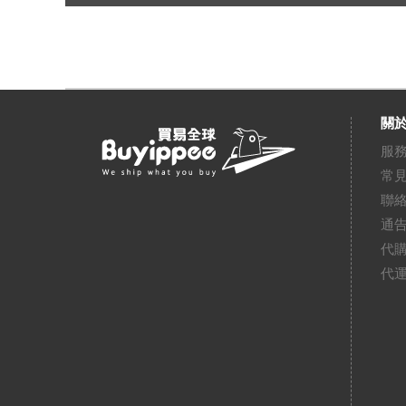
關於
服
常
聯
通
代
代