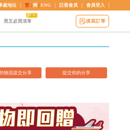
事處地址
繁
|
簡
|
ENG
註冊會員
會員登入
NEW
黑五必買清單
填寫訂單
的物流提交分享
提交你的分享