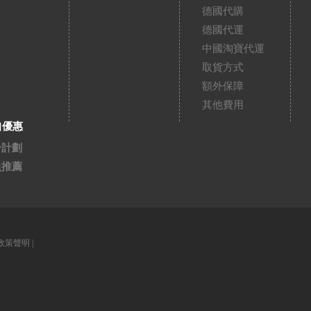
德國代購
德國代運
中國淘寶代運
取貨方式
額外保障
其他費用
扣優惠
分計劃
員推薦
政策聲明
|