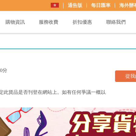
通告版
每日匯率
海外辦
購物資訊
服務收費
折扣優惠
聯絡我們
0分
從我
買+易可決定此貨品是否刊登在網站上。如有任何爭議一概以