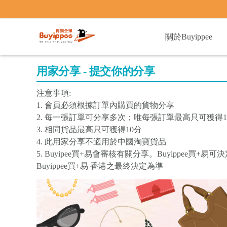
buyippee
關於Buyippee
用家分享 - 提交你的分享
注意事項:
1. 會員必須根據訂單內購買的貨物分享
2. 每一張訂單可分享多次；唯每張訂單最高只可獲得1
3. 相同貨品最高只可獲得10分
4. 此用家分享不適用於中國淘寶貨品
5. Buyipee買+易會審核有關分享。Buyippee
Buyippee買+易 香港之最終決定為準