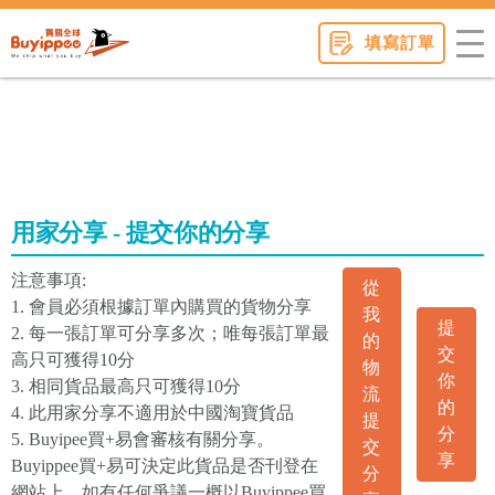
buyippee
填寫訂單
用家分享 - 提交你的分享
注意事項:
從
1. 會員必須根據訂單內購買的貨物分享
我
提
2. 每一張訂單可分享多次；唯每張訂單最
的
交
高只可獲得10分
物
你
3. 相同貨品最高只可獲得10分
流
的
4. 此用家分享不適用於中國淘寶貨品
提
分
5. Buyipee買+易會審核有關分享。
交
享
Buyippee買+易可決定此貨品是否刊登在
分
網站上。如有任何爭議一概以Buyippee買