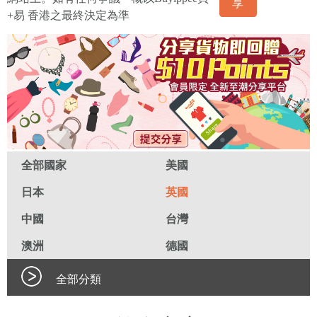
享
+易 香港之最終決定為準
全部國家
美國
日本
英國
中國
台灣
澳洲
德國
全部分類