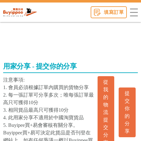
buyippee
填寫訂單
用家分享 - 提交你的分享
注意事項:
從
1. 會員必須根據訂單內購買的貨物分享
我
提
2. 每一張訂單可分享多次；唯每張訂單最
的
交
高只可獲得10分
物
你
3. 相同貨品最高只可獲得10分
流
的
4. 此用家分享不適用於中國淘寶貨品
提
分
5. Buyipee買+易會審核有關分享。
交
享
Buyippee買+易可決定此貨品是否刊登在
分
網站上。如有任何爭議一概以Buyippee買