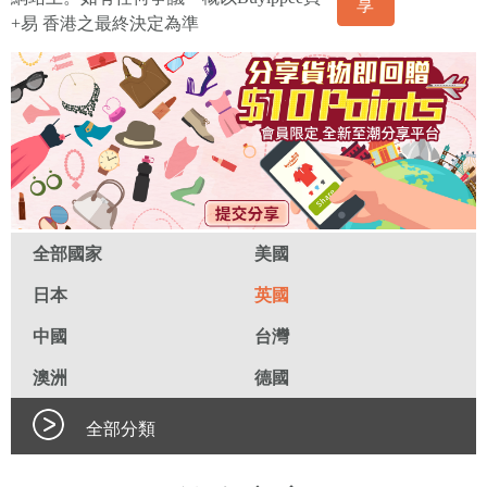
享
+易 香港之最終決定為準
全部國家
美國
日本
英國
中國
台灣
澳洲
德國
全部分類