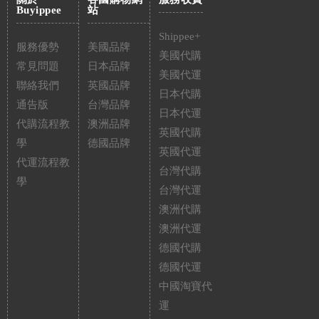
Buyippee
站
Shippee+
服務優勢
美國品牌
美國代購
常見問題
日本品牌
美國代運
聯絡我們
英國品牌
日本代購
通告版
台灣品牌
日本代運
代購流程教
澳洲品牌
英國代購
學
德國品牌
英國代運
代運流程教
台灣代購
學
台灣代運
澳洲代購
澳洲代運
德國代購
德國代運
中國淘寶代
運