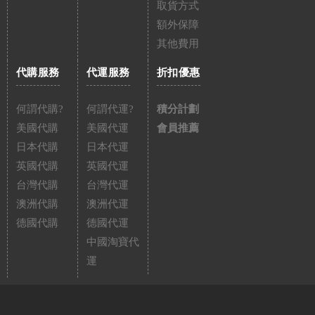
取貨方式
額外保障
其他費用
代購服務
代運服務
折扣優惠
何謂代購?
何謂代運?
積分計劃
美國代購
美國代運
會員推薦
日本代購
日本代運
英國代購
英國代運
台灣代購
台灣代運
澳洲代購
澳洲代運
德國代購
德國代運
中國淘寶代
運