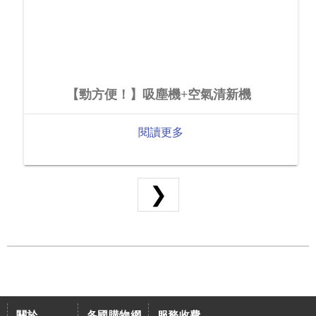
【勁方便！】吸塵機+空氣清新機
閱讀更多
❯
關於
各國購物網
服務收費