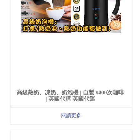
高級熱奶、凍奶、奶泡機 | 自製 #400次咖啡
| 英國代購 英國代運
閱讀更多