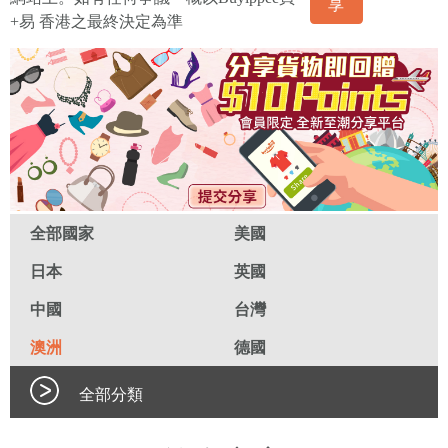
享
+易 香港之最終決定為準
全部國家
美國
日本
英國
中國
台灣
澳洲
德國
全部分類