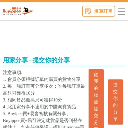
buyippee
填寫訂單
用家分享 - 提交你的分享
注意事項:
從
1. 會員必須根據訂單內購買的貨物分享
我
提
2. 每一張訂單可分享多次；唯每張訂單最
的
交
高只可獲得10分
物
你
3. 相同貨品最高只可獲得10分
流
的
4. 此用家分享不適用於中國淘寶貨品
提
分
5. Buyipee買+易會審核有關分享。
交
享
Buyippee買+易可決定此貨品是否刊登在
分
網站上。如有任何爭議一概以Buyippee買