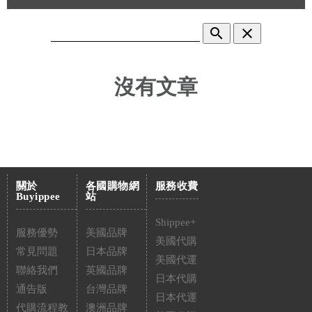
search
clear
沒有文章
關於
各國購物網
服務收費
Buyippee
站
Shippee+
服務優勢
美國品牌
美國代購
常見問題
日本品牌
美國代運
聯絡我們
英國品牌
日本代購
通告版
台灣品牌
日本代運
代購流程教
澳洲品牌