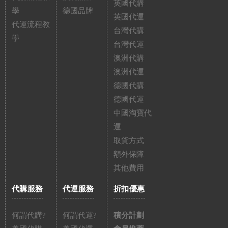
英國代購
學
德國品牌
英國代運
代運流程教
台灣代購
學
台灣代運
澳洲代購
澳洲代運
德國代購
德國代運
中國淘寶代
運
取貨方式
額外保障
其他費用
代購服務
代運服務
折扣優惠
何謂代購?
何謂代運?
積分計劃