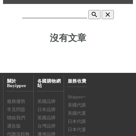
search
clear
沒有文章
關於
各國購物網
服務收費
Buyippee
站
Shippee+
服務優勢
美國品牌
美國代購
常見問題
日本品牌
美國代運
聯絡我們
英國品牌
日本代購
通告版
台灣品牌
日本代運
代購流程教
澳洲品牌