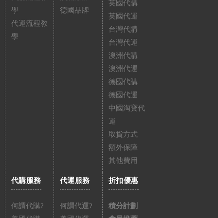
英國代購
學
德國品牌
英國代運
代運流程教
台灣代購
學
台灣代運
澳洲代購
澳洲代運
德國代購
德國代運
中國淘寶代
運
取貨方式
額外保障
其他費用
代購服務
代運服務
折扣優惠
何謂代購?
何謂代運?
積分計劃