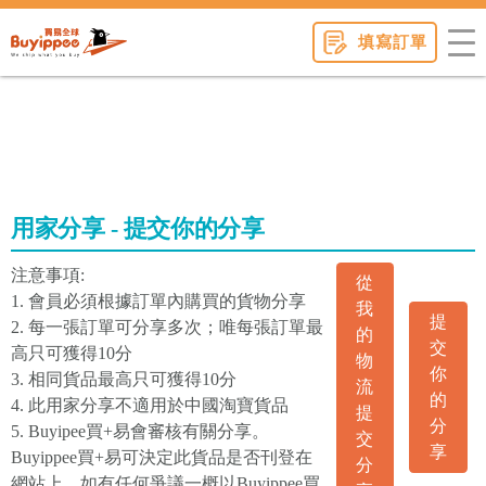
buyippee
填寫訂單
用家分享 - 提交你的分享
注意事項:
從
1. 會員必須根據訂單內購買的貨物分享
我
提
2. 每一張訂單可分享多次；唯每張訂單最
的
交
高只可獲得10分
物
你
3. 相同貨品最高只可獲得10分
流
的
4. 此用家分享不適用於中國淘寶貨品
提
分
5. Buyipee買+易會審核有關分享。
交
享
Buyippee買+易可決定此貨品是否刊登在
分
網站上。如有任何爭議一概以Buyippee買