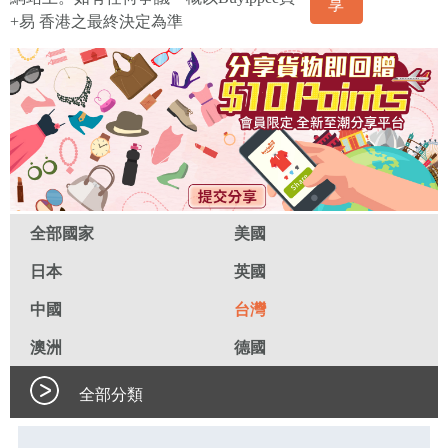
享
+易 香港之最終決定為準
全部國家
美國
日本
英國
中國
台灣
澳洲
德國
全部分類