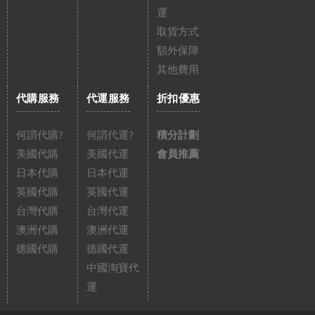
運
取貨方式
額外保障
其他費用
代購服務
代運服務
折扣優惠
何謂代購?
何謂代運?
積分計劃
美國代購
美國代運
會員推薦
日本代購
日本代運
英國代購
英國代運
台灣代購
台灣代運
澳洲代購
澳洲代運
德國代購
德國代運
中國淘寶代
運