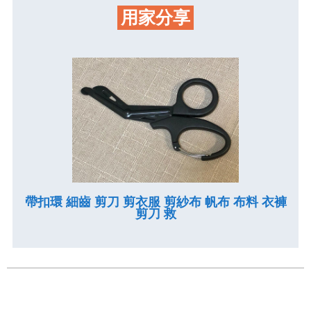
用家分享
帶扣環 細齒 剪刀 剪衣服 剪紗布 帆布 布料 衣褲
剪刀 救