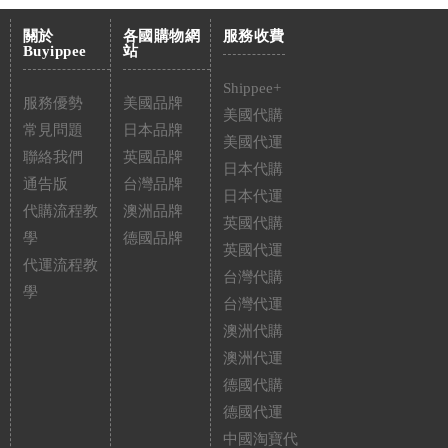
關於
各國購物網
服務收費
Buyippee
站
Shippee+
服務優勢
美國品牌
美國代購
常見問題
日本品牌
美國代運
聯絡我們
英國品牌
日本代購
通告版
台灣品牌
日本代運
代購流程教
澳洲品牌
英國代購
學
德國品牌
英國代運
代運流程教
台灣代購
學
台灣代運
澳洲代購
澳洲代運
德國代購
德國代運
中國淘寶代