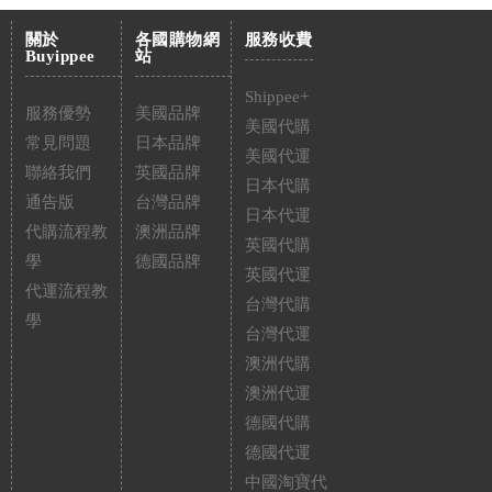
關於
各國購物網
服務收費
Buyippee
站
Shippee+
服務優勢
美國品牌
美國代購
常見問題
日本品牌
美國代運
聯絡我們
英國品牌
日本代購
通告版
台灣品牌
日本代運
代購流程教
澳洲品牌
英國代購
學
德國品牌
英國代運
代運流程教
台灣代購
學
台灣代運
澳洲代購
澳洲代運
德國代購
德國代運
中國淘寶代