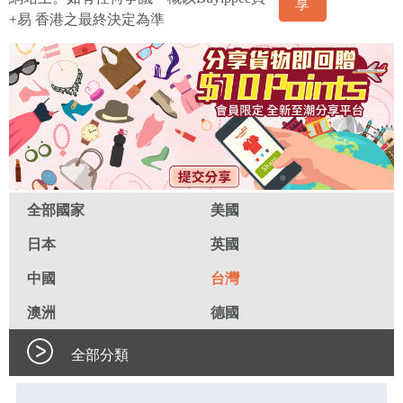
享
+易 香港之最終決定為準
全部國家
美國
日本
英國
中國
台灣
澳洲
德國
全部分類