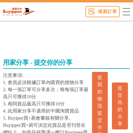
buyippee
填寫訂單
用家分享 - 提交你的分享
注意事項:
從
1. 會員必須根據訂單內購買的貨物分享
我
提
2. 每一張訂單可分享多次；唯每張訂單最
的
交
高只可獲得10分
物
你
3. 相同貨品最高只可獲得10分
流
的
4. 此用家分享不適用於中國淘寶貨品
提
分
5. Buyipee買+易會審核有關分享。
交
享
Buyippee買+易可決定此貨品是否刊登在
分
網站上。如有任何爭議一概以Buyippee買