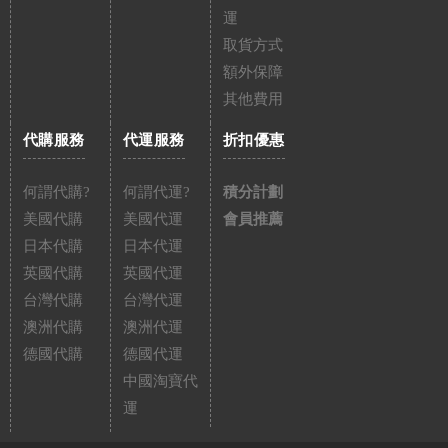
運
取貨方式
額外保障
其他費用
代購服務
代運服務
折扣優惠
何謂代購?
何謂代運?
積分計劃
美國代購
美國代運
會員推薦
日本代購
日本代運
英國代購
英國代運
台灣代購
台灣代運
澳洲代購
澳洲代運
德國代購
德國代運
中國淘寶代
運