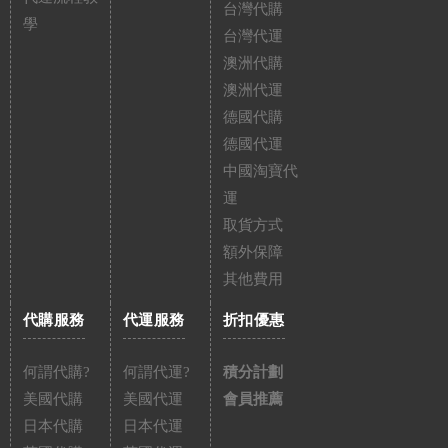
台灣代購
學
台灣代運
澳洲代購
澳洲代運
德國代購
德國代運
中國淘寶代
運
取貨方式
額外保障
其他費用
代購服務
代運服務
折扣優惠
何謂代購?
何謂代運?
積分計劃
美國代購
美國代運
會員推薦
日本代購
日本代運