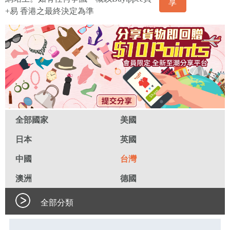
享
+易 香港之最終決定為準
全部國家
美國
日本
英國
中國
台灣
澳洲
德國
全部分類