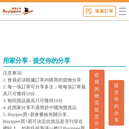
buyippee
填寫訂單
用家分享 - 提交你的分享
注意事項:
從
1. 會員必須根據訂單內購買的貨物分享
我
提
2. 每一張訂單可分享多次；唯每張訂單最
的
交
高只可獲得10分
物
你
3. 相同貨品最高只可獲得10分
流
的
4. 此用家分享不適用於中國淘寶貨品
提
分
5. Buyipee買+易會審核有關分享。
交
享
Buyippee買+易可決定此貨品是否刊登在
分
網站上。如有任何爭議一概以Buyippee買