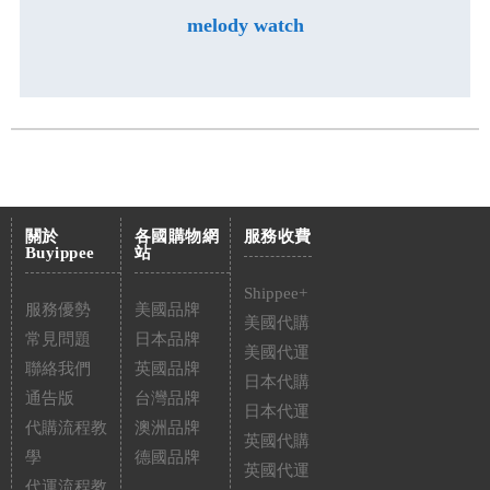
melody watch
關於
各國購物網
服務收費
Buyippee
站
Shippee+
服務優勢
美國品牌
美國代購
常見問題
日本品牌
美國代運
聯絡我們
英國品牌
日本代購
通告版
台灣品牌
日本代運
代購流程教
澳洲品牌
英國代購
學
德國品牌
英國代運
代運流程教