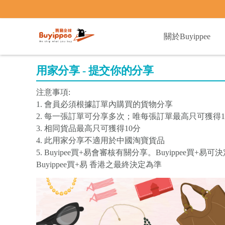
buyippee
關於Buyippee
用家分享 - 提交你的分享
注意事項:
1. 會員必須根據訂單內購買的貨物分享
2. 每一張訂單可分享多次；唯每張訂單最高只可獲得1
3. 相同貨品最高只可獲得10分
4. 此用家分享不適用於中國淘寶貨品
5. Buyipee買+易會審核有關分享。Buyippee
Buyippee買+易 香港之最終決定為準