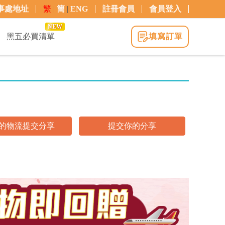
事處地址
繁
|
簡
|
ENG
註冊會員
會員登入
NEW
黑五必買清單
填寫訂單
的物流提交分享
提交你的分享