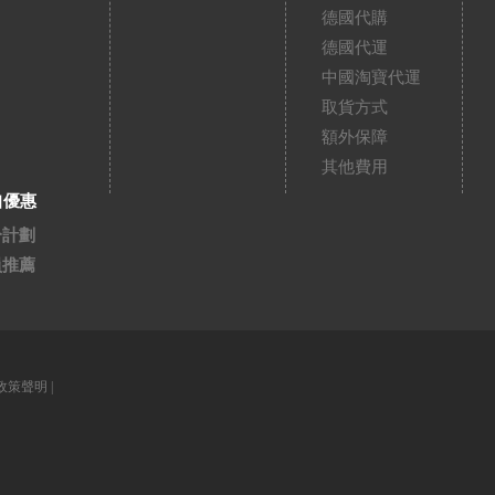
德國代購
德國代運
中國淘寶代運
取貨方式
額外保障
其他費用
扣優惠
分計劃
員推薦
政策聲明
|