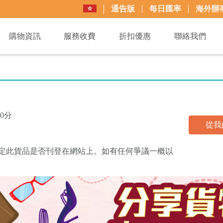
通告版
每日匯率
海外辦
購物資訊
服務收費
折扣優惠
聯絡我們
0分
從我
買+易可決定此貨品是否刊登在網站上。如有任何爭議一概以