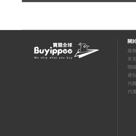
關於
服
常
聯
通
代
代