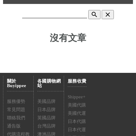
search
clear
沒有文章
關於
各國購物網
服務收費
Buyippee
站
Shippee+
服務優勢
美國品牌
美國代購
常見問題
日本品牌
美國代運
聯絡我們
英國品牌
日本代購
通告版
台灣品牌
日本代運
代購流程教
澳洲品牌