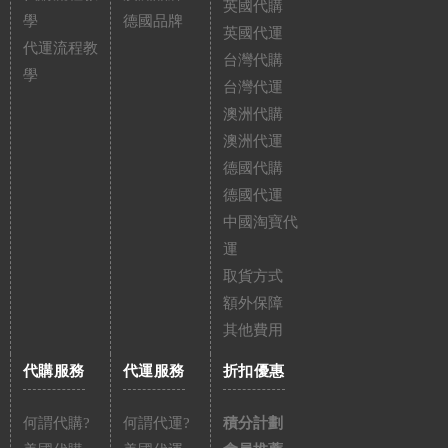
英國代購
學
德國品牌
英國代運
代運流程教
台灣代購
學
台灣代運
澳洲代購
澳洲代運
德國代購
德國代運
中國淘寶代
運
取貨方式
額外保障
其他費用
代購服務
代運服務
折扣優惠
何謂代購?
何謂代運?
積分計劃