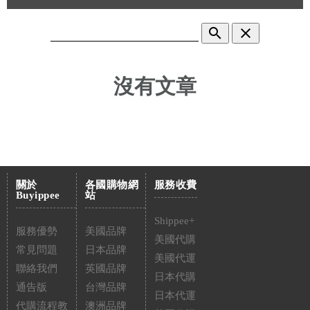
search
clear
沒有文章
關於
各國購物網
服務收費
Buyippee
站
Shippee+
服務優勢
美國品牌
美國代購
常見問題
日本品牌
美國代運
聯絡我們
英國品牌
日本代購
通告版
台灣品牌
日本代運
代購流程教
澳洲品牌