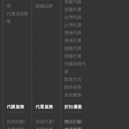
英國代購
學
德國品牌
英國代運
代運流程教
台灣代購
學
台灣代運
澳洲代購
澳洲代運
德國代購
德國代運
中國淘寶代
運
取貨方式
額外保障
其他費用
代購服務
代運服務
折扣優惠
何謂代購?
何謂代運?
積分計劃