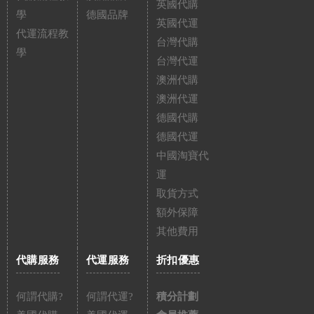
英國代購
學
德國品牌
英國代運
代運流程教
台灣代購
學
台灣代運
澳洲代購
澳洲代運
德國代購
德國代運
中國淘寶代
運
取貨方式
額外保障
其他費用
代購服務
代運服務
折扣優惠
何謂代購?
何謂代運?
積分計劃