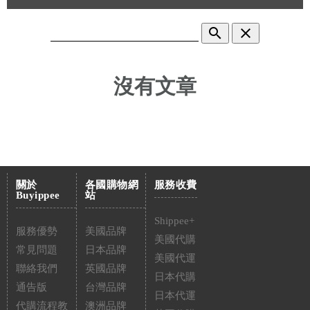
search
clear
沒有文章
關於
各國購物網
服務收費
Buyippee
站
Shippee+
服務優勢
美國品牌
美國代購
常見問題
日本品牌
美國代運
聯絡我們
英國品牌
日本代購
通告版
台灣品牌
日本代運
代購流程教
澳洲品牌