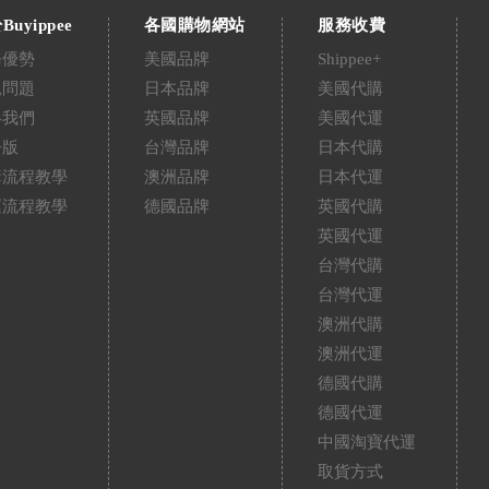
Buyippee
各國購物網站
服務收費
務優勢
美國品牌
Shippee+
見問題
日本品牌
美國代購
絡我們
英國品牌
美國代運
告版
台灣品牌
日本代購
購流程教學
澳洲品牌
日本代運
運流程教學
德國品牌
英國代購
英國代運
台灣代購
台灣代運
澳洲代購
澳洲代運
德國代購
德國代運
中國淘寶代運
取貨方式