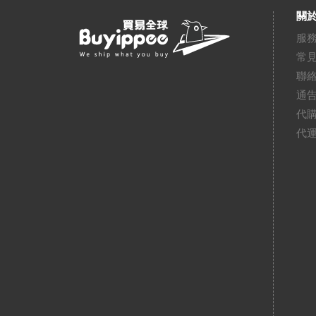
關於
服
常
聯
通
代
代