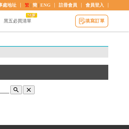
事處地址
繁
|
簡
|
ENG
註冊會員
會員登入
NEW
黑五必買清單
填寫訂單
search
clear