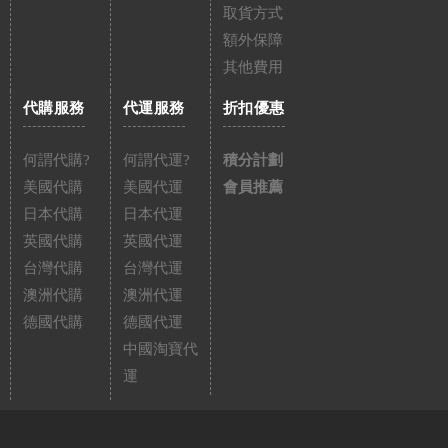
取貨方式
額外保障
其他費用
代購服務
代運服務
折扣優惠
何謂代購?
何謂代運?
積分計劃
美國代購
美國代運
會員推薦
日本代購
日本代運
英國代購
英國代運
台灣代購
台灣代運
澳洲代購
澳洲代運
德國代購
德國代運
中國淘寶代
運