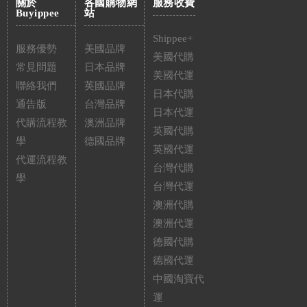
關於
各國購物網
服務收費
Buyippee
站
Shippee+
服務優勢
美國品牌
美國代購
常見問題
日本品牌
美國代運
聯絡我們
英國品牌
日本代購
通告版
台灣品牌
日本代運
代購流程教
澳洲品牌
英國代購
學
德國品牌
英國代運
代運流程教
台灣代購
學
台灣代運
澳洲代購
澳洲代運
德國代購
德國代運
中國淘寶代
運