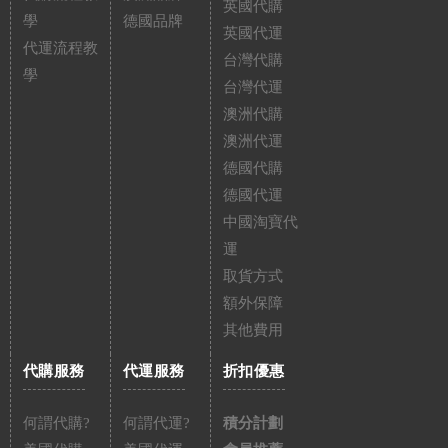
英國代購
學
德國品牌
英國代運
代運流程教
台灣代購
學
台灣代運
澳洲代購
澳洲代運
德國代購
德國代運
中國淘寶代
運
取貨方式
額外保障
其他費用
代購服務
代運服務
折扣優惠
何謂代購?
何謂代運?
積分計劃