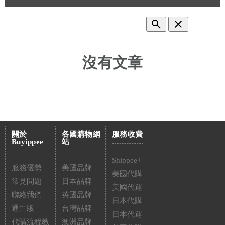
search
clear
沒有文章
關於
各國購物網
服務收費
Buyippee
站
Shippee+
服務優勢
美國品牌
美國代購
常見問題
日本品牌
美國代運
聯絡我們
英國品牌
日本代購
通告版
台灣品牌
日本代運
代購流程教
澳洲品牌