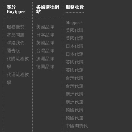
關於
各國購物網
服務收費
Buyippee
站
Shippee+
服務優勢
美國品牌
美國代購
常見問題
日本品牌
美國代運
聯絡我們
英國品牌
日本代購
通告版
台灣品牌
日本代運
代購流程教
澳洲品牌
英國代購
學
德國品牌
英國代運
代運流程教
台灣代購
學
台灣代運
澳洲代購
澳洲代運
德國代購
德國代運
中國淘寶代