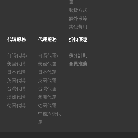
運
取貨方式
額外保障
其他費用
代購服務
代運服務
折扣優惠
何謂代購?
何謂代運?
積分計劃
美國代購
美國代運
會員推薦
日本代購
日本代運
英國代購
英國代運
台灣代購
台灣代運
澳洲代購
澳洲代運
德國代購
德國代運
中國淘寶代
運