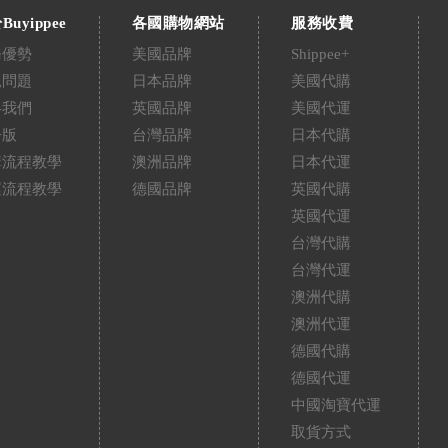
Buyippee
各國購物網站
服務收費
務優勢
美國品牌
Shippee+
見問題
日本品牌
美國代購
絡我們
英國品牌
美國代運
告版
台灣品牌
日本代購
購流程教學
澳洲品牌
日本代運
運流程教學
德國品牌
英國代購
英國代運
台灣代購
台灣代運
澳洲代購
澳洲代運
德國代購
德國代運
中國淘寶代運
取貨方式