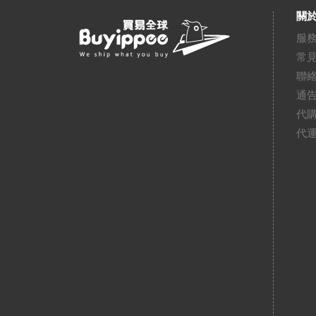
關於
服
常
聯
通
代
代