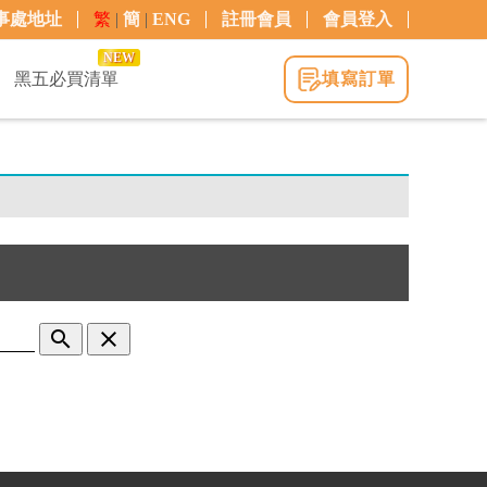
事處地址
繁
|
簡
|
ENG
註冊會員
會員登入
NEW
黑五必買清單
填寫訂單
search
clear