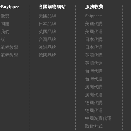
Buyippee
各國購物網站
服務收費
務優勢
美國品牌
Shippee+
見問題
日本品牌
美國代購
絡我們
英國品牌
美國代運
告版
台灣品牌
日本代購
購流程教學
澳洲品牌
日本代運
運流程教學
德國品牌
英國代購
英國代運
台灣代購
台灣代運
澳洲代購
澳洲代運
德國代購
德國代運
中國淘寶代運
取貨方式