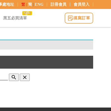
事處地址
繁
|
簡
|
ENG
註冊會員
會員登入
NEW
黑五必買清單
填寫訂單
search
clear