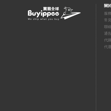
關於
服
常
聯
通
代
代