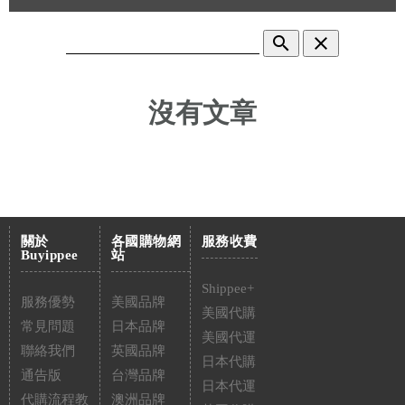
search
clear
沒有文章
關於
各國購物網
服務收費
Buyippee
站
Shippee+
服務優勢
美國品牌
美國代購
常見問題
日本品牌
美國代運
聯絡我們
英國品牌
日本代購
通告版
台灣品牌
日本代運
代購流程教
澳洲品牌