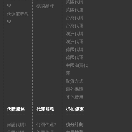
英國代購
學
德國品牌
英國代運
代運流程教
台灣代購
學
台灣代運
澳洲代購
澳洲代運
德國代購
德國代運
中國淘寶代
運
取貨方式
額外保障
其他費用
代購服務
代運服務
折扣優惠
何謂代購?
何謂代運?
積分計劃