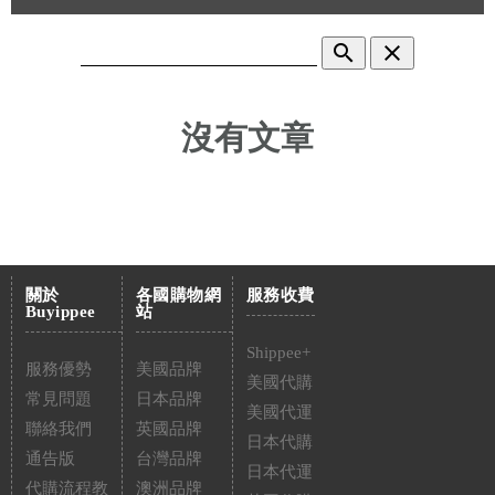
search
clear
沒有文章
關於
各國購物網
服務收費
Buyippee
站
Shippee+
服務優勢
美國品牌
美國代購
常見問題
日本品牌
美國代運
聯絡我們
英國品牌
日本代購
通告版
台灣品牌
日本代運
代購流程教
澳洲品牌