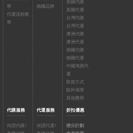
英國代購
學
德國品牌
英國代運
代運流程教
台灣代購
學
台灣代運
澳洲代購
澳洲代運
德國代購
德國代運
中國淘寶代
運
取貨方式
額外保障
其他費用
代購服務
代運服務
折扣優惠
何謂代購?
何謂代運?
積分計劃