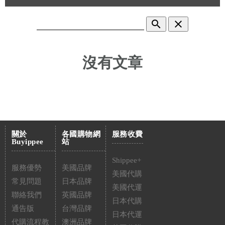
search
clear
沒有文章
關於
各國購物網
服務收費
Buyippee
站
Shippee+
服務優勢
美國品牌
美國代購
常見問題
日本品牌
美國代運
聯絡我們
英國品牌
日本代購
通告版
台灣品牌
日本代運
代購流程教
澳洲品牌