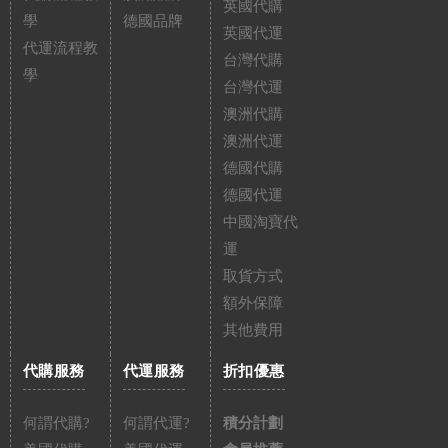
英國代購
學
德國品牌
英國代運
代運流程教
台灣代購
學
台灣代運
澳洲代購
澳洲代運
德國代購
德國代運
中國淘寶代
運
取貨方式
額外保障
其他費用
代購服務
代運服務
折扣優惠
何謂代購?
何謂代運?
積分計劃