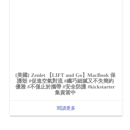
{美國} Zenlet 【LIFT and Go】MacBook 保
護殼 #促進空氣對流 #纖巧細膩又不失簡約
優雅 #不僅止於攜帶 #安全防護 #kickstarter
集資當中
閱讀更多