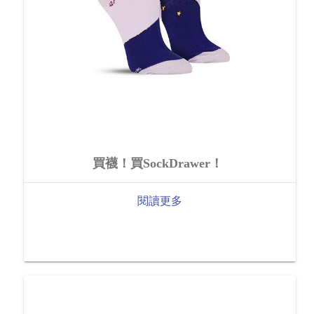
買襪！買SockDrawer！
閱讀更多