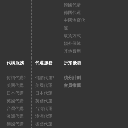
德國代購
德國代運
中國淘寶代
運
取貨方式
額外保障
其他費用
代購服務
代運服務
折扣優惠
何謂代購?
何謂代運?
積分計劃
美國代購
美國代運
會員推薦
日本代購
日本代運
英國代購
英國代運
台灣代購
台灣代運
澳洲代購
澳洲代運
德國代購
德國代運