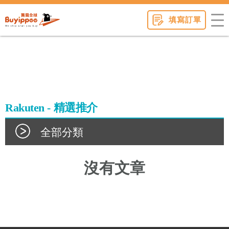
buyippee
填寫訂單
Rakuten - 精選推介
全部分類
沒有文章