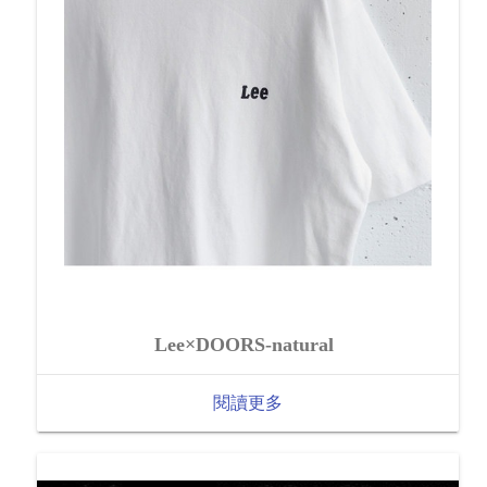
Lee×DOORS-natural
閱讀更多