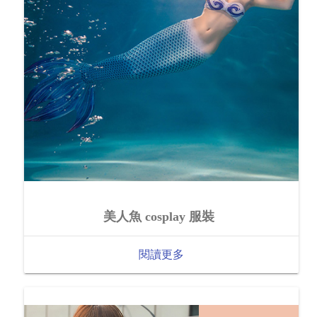
美人魚 cosplay 服裝
閱讀更多