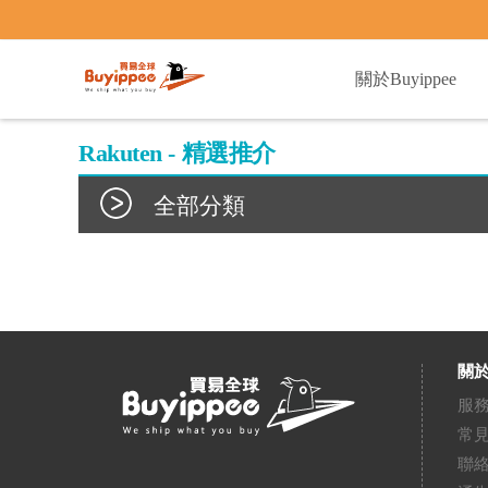
buyippee
關於Buyippee
Rakuten - 精選推介
全部分類
關於
服
常
聯