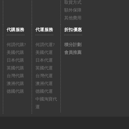
取貨方式
額外保障
其他費用
代購服務
代運服務
折扣優惠
何謂代購?
何謂代運?
積分計劃
美國代購
美國代運
會員推薦
日本代購
日本代運
英國代購
英國代運
台灣代購
台灣代運
澳洲代購
澳洲代運
德國代購
德國代運
中國淘寶代
運