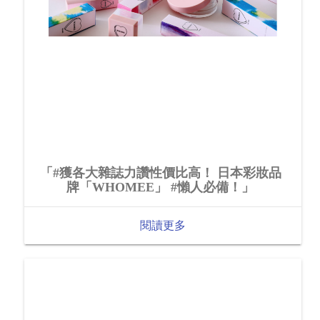
「#獲各大雜誌力讚性價比高！ 日本彩妝品
牌「WHOMEE」 #懶人必備！」
閱讀更多