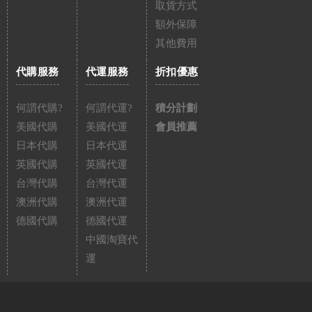
取貨方式
額外保障
其他費用
代購服務
代運服務
折扣優惠
何謂代購?
何謂代運?
積分計劃
美國代購
美國代運
會員推薦
日本代購
日本代運
英國代購
英國代運
台灣代購
台灣代運
澳洲代購
澳洲代運
德國代購
德國代運
中國淘寶代
運